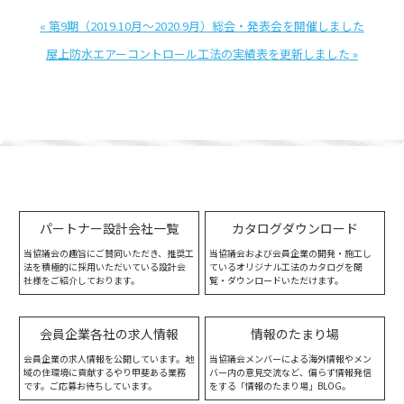
« 第9期（2019.10月～2020.9月）総会・発表会を開催しました
屋上防水エアーコントロール工法の実績表を更新しました »
パートナー設計会社一覧
カタログダウンロード
当協議会の趣旨にご賛同いただき、推奨工
当協議会および会員企業の開発・施工し
法を積極的に採用いただいている設計会
ているオリジナル工法のカタログを閲
社様をご紹介しております。
覧・ダウンロードいただけます。
会員企業各社の求人情報
情報のたまり場
会員企業の求人情報を公開しています。地
当協議会メンバーによる海外情報やメン
域の住環境に貢献するやり甲斐ある業務
バー内の意見交流など、偏らず情報発信
です。ご応募お待ちしています。
をする「情報のたまり場」BLOG。