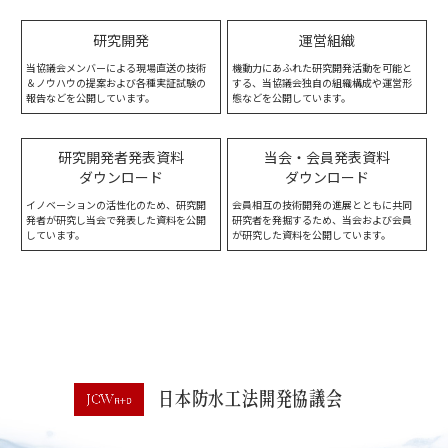
研究開発
運営組織
当協議会メンバーによる現場直送の技術
機動力にあふれた研究開発活動を可能と
＆ノウハウの提案および各種実証試験の
する、当協議会独自の組織構成や運営形
報告などを公開しています。
態などを公開しています。
研究開発者発表資料
当会・会員発表資料
ダウンロード
ダウンロード
イノベーションの活性化のため、研究開
会員相互の技術開発の進展とともに共同
発者が研究し当会で発表した資料を公開
研究者を発掘するため、当会および会員
しています。
が研究した資料を公開しています。
日本防水工法開発協議会