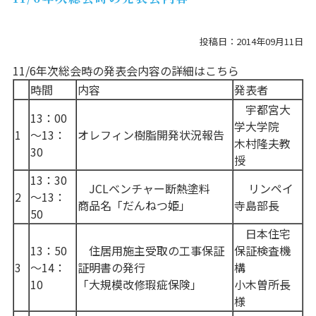
投稿日：2014年09月11日
11/6年次総会時の発表会内容の詳細はこちら
時間
内容
発表者
宇都宮大
13：00
学大学院
1
～13：
オレフィン樹脂開発状況報告
木村隆夫教
30
授
13：30
JCLベンチャー断熱塗料
リンペイ
2
～13：
商品名「だんねつ姫」
寺島部長
50
日本住宅
13：50
住居用施主受取の工事保証
保証検査機
3
～14：
証明書の発行
構
10
「大規模改修瑕疵保険」
小木曽所長
様