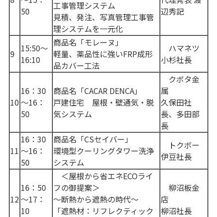
工事管理システム
50
辺秀記
見積、発注、写真管理工事管
理システムを一元化
商品名「モレーヌ」
15:50～
ハマネツ
9
軽量、薬品性に強いFRP成形
16:10
小杉社長
品カバー工法
クボタ金
16：30
商品名「CACAR DENCA」
属
10
～16：
戸建住宅 屋根・壁通気・脱
久保田社
50
気システム
長、多田部
長
16：30
商品名「CSセイバー」
トクボー
11
～16：
環境型クーリングタワー洗浄
伊豆社長
50
システム
＜屋根から省エネECOライ
16：50
フの御提案＞
柳沼板金
12
～17：
～断熱から遮熱の時代～
店
10
「遮熱材：リフレクティック
柳沼社長