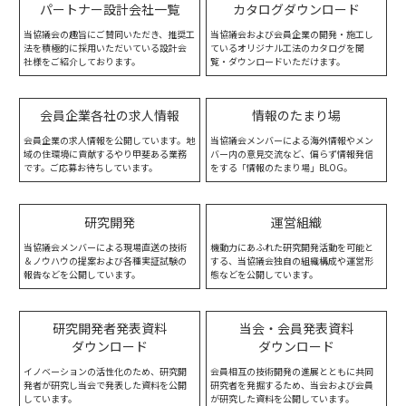
パートナー設計会社一覧
カタログダウンロード
当協議会の趣旨にご賛同いただき、推奨工
当協議会および会員企業の開発・施工し
法を積極的に採用いただいている設計会
ているオリジナル工法のカタログを閲
社様をご紹介しております。
覧・ダウンロードいただけます。
会員企業各社の求人情報
情報のたまり場
会員企業の求人情報を公開しています。地
当協議会メンバーによる海外情報やメン
域の住環境に貢献するやり甲斐ある業務
バー内の意見交流など、偏らず情報発信
です。ご応募お待ちしています。
をする「情報のたまり場」BLOG。
研究開発
運営組織
当協議会メンバーによる現場直送の技術
機動力にあふれた研究開発活動を可能と
＆ノウハウの提案および各種実証試験の
する、当協議会独自の組織構成や運営形
報告などを公開しています。
態などを公開しています。
研究開発者発表資料
当会・会員発表資料
ダウンロード
ダウンロード
イノベーションの活性化のため、研究開
会員相互の技術開発の進展とともに共同
発者が研究し当会で発表した資料を公開
研究者を発掘するため、当会および会員
しています。
が研究した資料を公開しています。