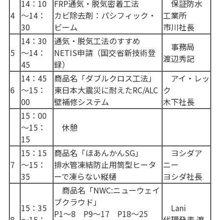
14：10
FRP通気・脱気密着工法
保証防水
4
～14：
カビ除去剤：パシフィック・
工業所
30
ビーム
市川社長
14：30
通気・脱気工法のすすめ
事務局
5
～14：
NETIS申請（国交省新技術登
渡辺秀記
45
録）
14：45
商品名「ダブルクロス工法」
アイ・レッ
6
～15：
東日本大震災に耐えたRC/ALC
ク
00
壁補修システム
木下社長
15：00
～15：
休憩
15
15：15
商品名「ほあんかんSG」
ヨシダア
7
～15：
排水管凍結防止用筒型ヒータ
ニー
35
ーで凍らない縦樋
ヨシダ社長
商品名「NWC:ニューウェイ
ブクラウド」
15：35
Lani
P1～8
P9～17
P18～25
8
～15：
代理発表 渡